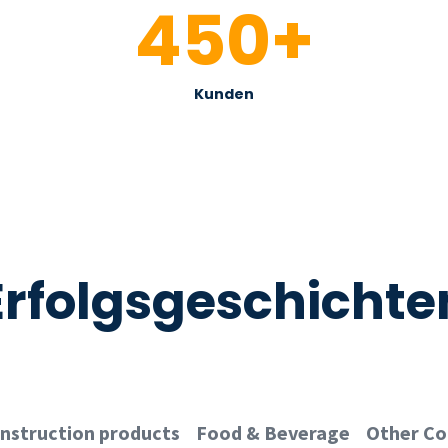
450
+
Kunden
Erfolgsgeschichte
nstruction products
Food & Beverage
Other C