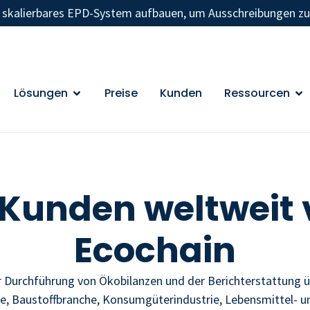
n skalierbares EPD-System aufbauen, um Ausschreibungen z
Lösungen
Preise
Kunden
Ressourcen
 Kunden weltweit 
Ecochain
er Durchführung von Ökobilanzen und der Berichterstattung üb
ie, Baustoffbranche, Konsumgüterindustrie, Lebensmittel- u