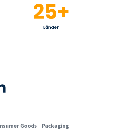
25
+
Länder
n
onsumer Goods
Packaging